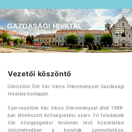
GAZDASÁGI HIVATAL
VÁC VÁROS ÖNKORMÁNYZAT GAZDASÁGI
HIVATALA
Vezetői köszöntő
Üdvözlöm Önt Vác Város Önkormányzat Gazdasági
Hivatala honlapján.
Szervezetünk Vác Város Önkormányzat által 1988-
ban létrehozott költségvetési szerv. Fő feladatunk
Vác közigazgatási területén lévő közoktatási
intézményében a konyhák üzemeltetése,