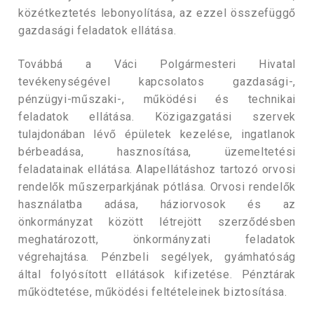
közétkeztetés lebonyolítása, az ezzel összefüggő
gazdasági feladatok ellátása.
Továbbá a Váci Polgármesteri Hivatal
tevékenységével kapcsolatos gazdasági-,
pénzügyi-műszaki-, működési és technikai
feladatok ellátása. Közigazgatási szervek
tulajdonában lévő épületek kezelése, ingatlanok
bérbeadása, hasznosítása, üzemeltetési
feladatainak ellátása. Alapellátáshoz tartozó orvosi
rendelők műszerparkjának pótlása. Orvosi rendelők
használatba adása, háziorvosok és az
önkormányzat között létrejött szerződésben
meghatározott, önkormányzati feladatok
végrehajtása. Pénzbeli segélyek, gyámhatóság
által folyósított ellátások kifizetése. Pénztárak
működtetése, működési feltételeinek biztosítása.