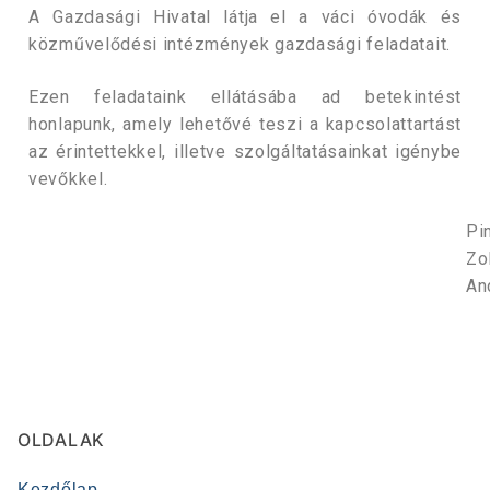
A Gazdasági Hivatal látja el a váci óvodák és
közművelődési intézmények gazdasági feladatait.
Ezen feladataink ellátásába ad betekintést
honlapunk, amely lehetővé teszi a kapcsolattartást
az érintettekkel, illetve szolgáltatásainkat igénybe
vevőkkel.
Pi
Zo
An
OLDALAK
Kezdőlap